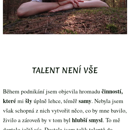
TALENT NENÍ VŠE
činností,
Během podnikání jsem objevila hromadu
které
šly
samy
mi
úplně lehce, téměř
. Nebyla jsem
však schopná z nich vytvořit něco, co by mne bavilo,
hlubší smysl
živilo a zároveň by v tom byl
. To mě
deptalo ještě víc. Dostala jsem tolik talentů do