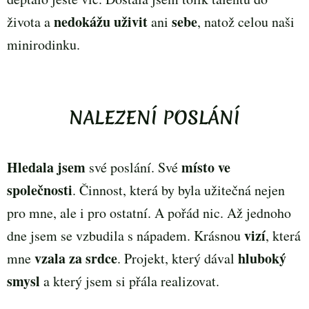
nedokážu uživit
sebe
života a
ani
, natož celou naši
minirodinku.
NALEZENÍ POSLÁNÍ
H
ledala jsem
místo ve
své poslání. Své
společnosti
. Činnost, která by byla užitečná nejen
pro mne, ale i pro ostatní. A pořád nic. Až jednoho
vizí
dne jsem se vzbudila s nápadem. Krásnou
, která
vzala za srdce
hluboký
mne
. Projekt, který dával
smysl
a který jsem si přála realizovat.