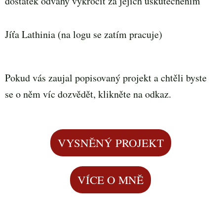
dostatek odvahy vykročit za jejich uskutečněním
Jíťa Lathinia (na logu se zatím pracuje)
Pokud vás zaujal popisovaný projekt a chtěli byste
se o něm víc dozvědět, klikněte na odkaz.
VYSNĚNÝ PROJEKT
VÍCE O MNĚ