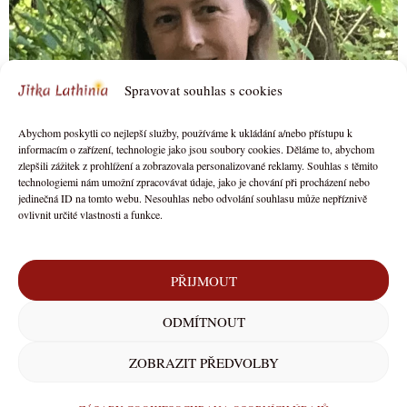
Spravovat souhlas s cookies
Abychom poskytli co nejlepší služby, používáme k ukládání a/nebo přístupu k
informacím o zařízení, technologie jako jsou soubory cookies. Děláme to, abychom
zlepšili zážitek z prohlížení a zobrazovala personalizované reklamy. Souhlas s těmito
technologiemi nám umožní zpracovávat údaje, jako je chování při procházení nebo
jedinečná ID na tomto webu. Nesouhlas nebo odvolání souhlasu může nepříznivě
OBCHODNÍ PODMÍNKY
ovlivnit určité vlastnosti a funkce.
OCHRANA OSOBNÍCH ÚDAJŮ
ZÁSADY COOKIES (EU)
PŘIJMOUT
ODMÍTNOUT
Copyright © 2026 Jitka Lathinia
ZOBRAZIT PŘEDVOLBY