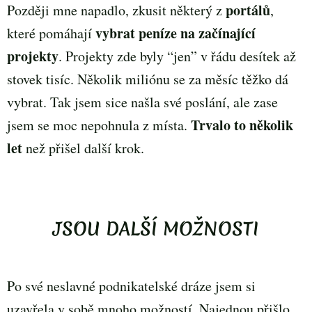
portálů
Později mne napadlo, zkusit některý z
,
vybrat peníze na začínající
které pomáhají
projekty
. Projekty zde byly “jen” v řádu desítek až
stovek tisíc. Několik miliónu se za měsíc těžko dá
vybrat. Tak jsem sice našla své poslání, ale zase
Trvalo to několik
jsem se moc nepohnula z místa.
let
než přišel další krok.
JSOU DALŠÍ MOŽNOSTI
Po své neslavné podnikatelské dráze jsem si
uzavřela v sobě mnoho možností. Najednou přišlo