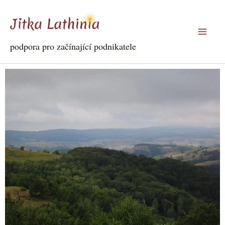
PŘESKOČIT
NA
OBSAH
podpora pro začínající podnikatele